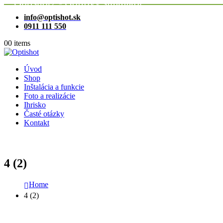
Optishot2 - Golfový simulátor
info@optishot.sk
0911 111 550
0
0 items
Úvod
Shop
Inštalácia a funkcie
Foto a realizácie
Ihrisko
Časté otázky
Kontakt
4 (2)
Home
4 (2)