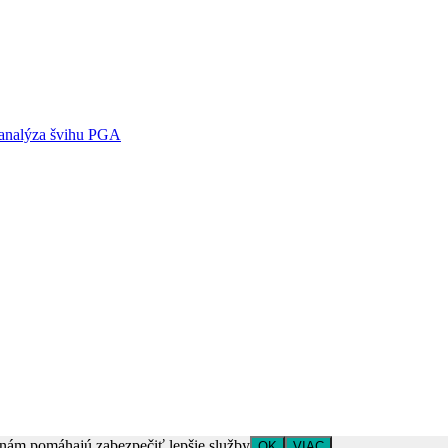
oanalýza švihu PGA
é nám pomáhajú zabezpečiť lepšie služby
OK
VIAC