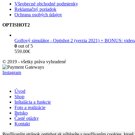
Všeobecné obchodné podmienky
Reklamačný poriadok
Ochrana osobých údajov
OPTISHOT2
Golfový simulátor - Optishot 2 (verzia 2021) + BONUS: vide
0
out of 5
559.00
€
© 2019 - všetky práva vyhradené
Instagram
Úvod
Shop
Inštalácia a funkcie
Foto a realizácie
Ihrisko
Časté otázky
Kontakt
Používaním stránok optishot.sk súhlasíte s používaním cookies, ktor