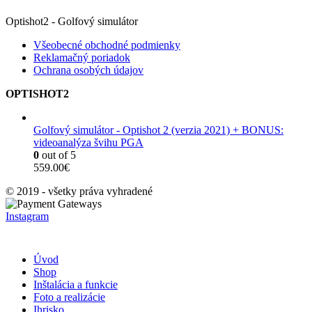
Optishot2 - Golfový simulátor
Všeobecné obchodné podmienky
Reklamačný poriadok
Ochrana osobých údajov
OPTISHOT2
Golfový simulátor - Optishot 2 (verzia 2021) + BONUS:
videoanalýza švihu PGA
0
out of 5
559.00
€
© 2019 - všetky práva vyhradené
Instagram
Úvod
Shop
Inštalácia a funkcie
Foto a realizácie
Ihrisko