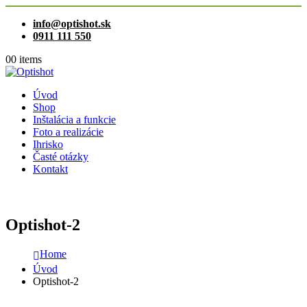
info@optishot.sk
0911 111 550
0
0 items
Úvod
Shop
Inštalácia a funkcie
Foto a realizácie
Ihrisko
Časté otázky
Kontakt
Optishot-2
Home
Úvod
Optishot-2