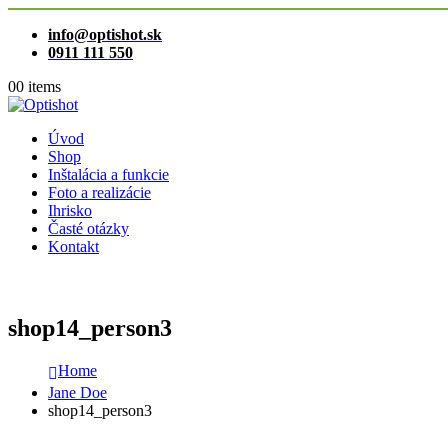
info@optishot.sk
0911 111 550
0
0 items
Úvod
Shop
Inštalácia a funkcie
Foto a realizácie
Ihrisko
Časté otázky
Kontakt
shop14_person3
Home
Jane Doe
shop14_person3