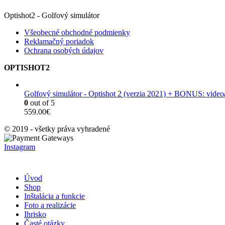
Optishot2 - Golfový simulátor
Všeobecné obchodné podmienky
Reklamačný poriadok
Ochrana osobých údajov
OPTISHOT2
Golfový simulátor - Optishot 2 (verzia 2021) + BONUS: vide
0
out of 5
559.00
€
© 2019 - všetky práva vyhradené
Instagram
Úvod
Shop
Inštalácia a funkcie
Foto a realizácie
Ihrisko
Časté otázky