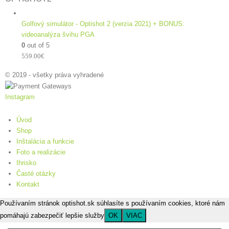
Golfový simulátor - Optishot 2 (verzia 2021) + BONUS:
videoanalýza švihu PGA
0
out of 5
559.00
€
© 2019 - všetky práva vyhradené
Instagram
Úvod
Shop
Inštalácia a funkcie
Foto a realizácie
Ihrisko
Časté otázky
Kontakt
Používaním stránok optishot.sk súhlasíte s používaním cookies, ktoré nám
pomáhajú zabezpečiť lepšie služby
OK
VIAC