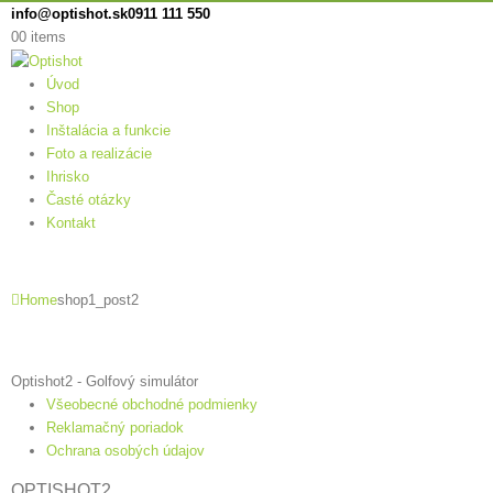
info@optishot.sk
0911 111 550
0
0 items
Úvod
Shop
Inštalácia a funkcie
Foto a realizácie
Ihrisko
Časté otázky
Kontakt
Home
shop1_post2
Optishot2 - Golfový simulátor
Všeobecné obchodné podmienky
Reklamačný poriadok
Ochrana osobých údajov
OPTISHOT2